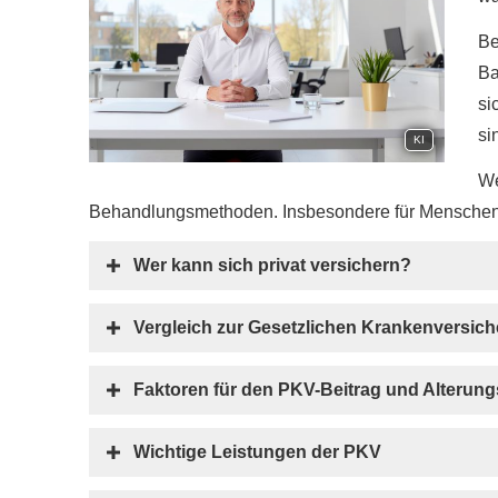
Be
Ba
si
si
KI
We
Behandlungsmethoden. Insbesondere für Menschen m
Wer kann sich privat ver­sichern?
Vergleich zur Gesetzlichen Kranken­ver­si­ch
Faktoren für den PKV-Beitrag und Alterun
Wichtige Leistungen der PKV