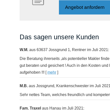
An­ge­bot an­for­dern
Das sagen unsere Kunden
W.M.
aus 63637 Jossgrund 1
, Rentner
im Juli 2021:
Die Beratung ihrerseits ,als potentieller Makler find
gut beraten und gesichert ! Auch in den Kosten und 
aufgehoben !!!
[
mehr
]
M.B.
aus Jossgrund
, Krankenschwester
im Juli 2021
Sehr nettes Team, welches freundlich und kompetent
Fam. Traxel
aus Hanau
im Juli 2021: