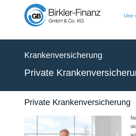
Über 
Kranken­ver­si­che­rung
Private Kranken­ver­si­che­r
Private Kranken­ver­si­che­rung
Ne
si
wä