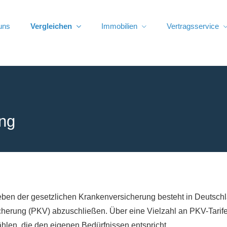
uns
Vergleichen
Immobilien
Vertragsservice
ung
ben der gesetzlichen Kranken­ver­si­che­rung besteht in Deutschl
­che­rung (PKV) abzuschließen. Über eine Vielzahl an PKV-Tarif
hlen, die den eigenen Bedürfnissen entspricht.