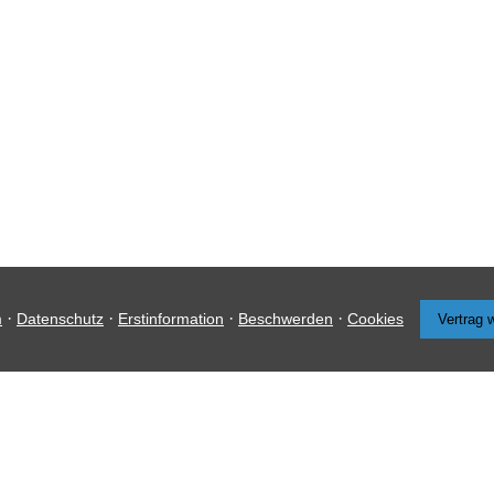
·
·
·
·
m
Datenschutz
Erstinformation
Beschwerden
Cookies
Vertrag 