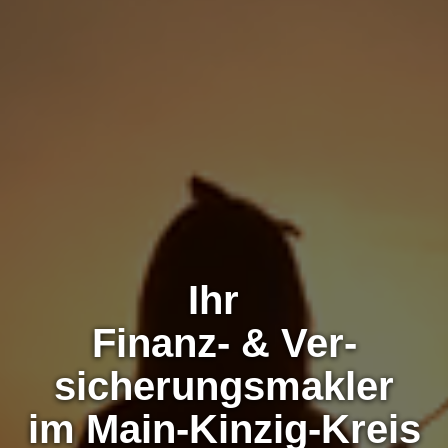
Ihr
Finanz- & Ver­
sicherungs­makler
im Main-Kinzig-Kreis