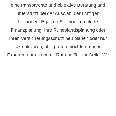
eine transparente und objektive Beratung und
unterstützt bei der Auswahl der richtigen
Lösungen. Egal, ob Sie eine komplette
Finanzplanung, Ihre Ruhestandsplanung oder
Ihren Versicherungsschutz neu planen oder nur
aktualisieren, überprüfen möchten, unser
Expertenteam steht mit Rat und Tat zur Seite. Wir
arbeiten nach dem "Hausarzt-/Facharztprinzip"!
Ihre finanzielle Sicherheit und Unbhängigkeit liegt
uns ganz besonders am Herzen, deshalb planen
wir sehr akribisch die Finanzierung Ihres
Ruhestandes und sichern Sie, Ihre Familie und die
Firma gegen alle Risiken auf dem Weg in den
Ruhestand! Sie erhalten ein Konzept von uns,